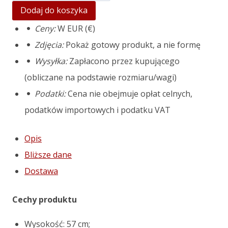
Pot
Dodaj do koszyka
mould
Ceny:
W EUR (€)
"Sydney"
Zdjęcia:
Pokaż gotowy produkt, a nie formę
S
Wysyłka:
Zapłacono przez kupującego
(obliczane na podstawie rozmiaru/wagi)
Podatki:
Cena nie obejmuje opłat celnych,
podatków importowych i podatku VAT
Opis
Bliższe dane
Dostawa
Cechy produktu
Wysokość: 57 cm;