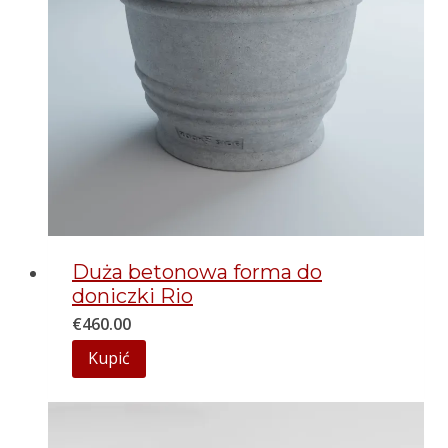
Duża betonowa forma do
doniczki Rio
€
460.00
Kupić