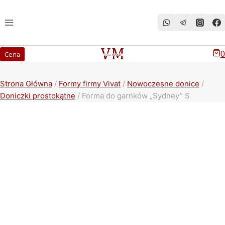
Przeskocz
do
treści
0
Cena
Strona Główna
/
Formy firmy Vivat
/
Nowoczesne donice
/
Doniczki prostokątne
/
Forma do garnków „Sydney” S