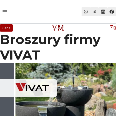
Przeskocz
do
treści
0
Cena
Broszury firmy
VIVAT