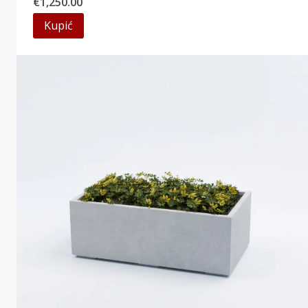
€
1,250.00
Kupić