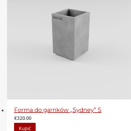
Forma do garnków „Sydney” S
€
320.00
Kupić