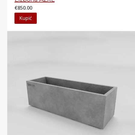
€
850.00
Kupić