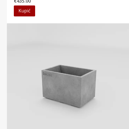
€
435.00
Kupić