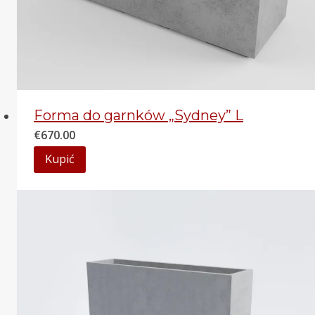
Forma do garnków „Sydney” L
€
670.00
Kupić