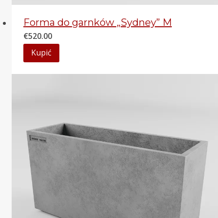
Forma do garnków „Sydney” M
€
520.00
Kupić