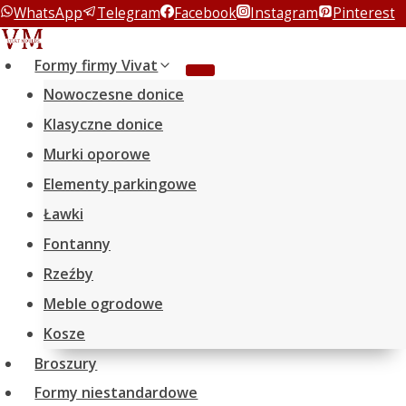
WhatsApp
Telegram
Facebook
Instagram
Pinterest
Przeskocz
do
Formy firmy Vivat
treści
Nowoczesne donice
Klasyczne donice
Murki oporowe
Elementy parkingowe
Ławki
Fontanny
Rzeźby
Meble ogrodowe
Kosze
Broszury
Formy niestandardowe