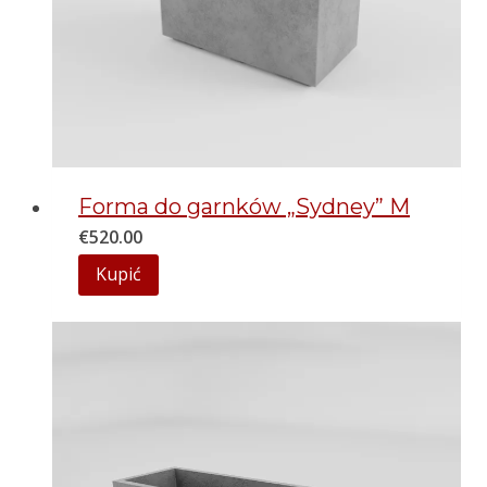
Forma do garnków „Sydney” M
€
520.00
Kupić