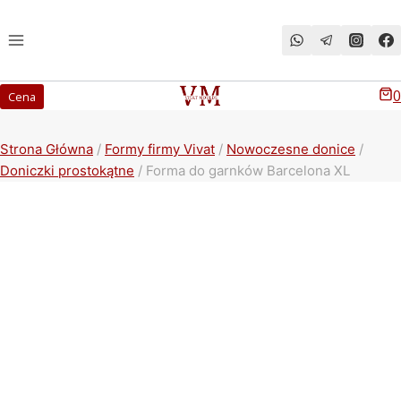
Przeskocz
do
treści
0
Cena
Strona Główna
/
Formy firmy Vivat
/
Nowoczesne donice
/
Doniczki prostokątne
/
Forma do garnków Barcelona XL