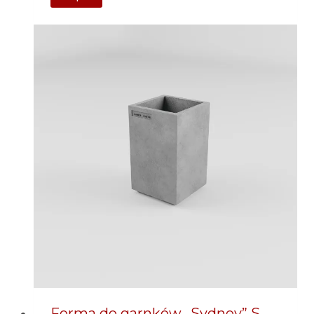
Forma do garnków „Sydney” S