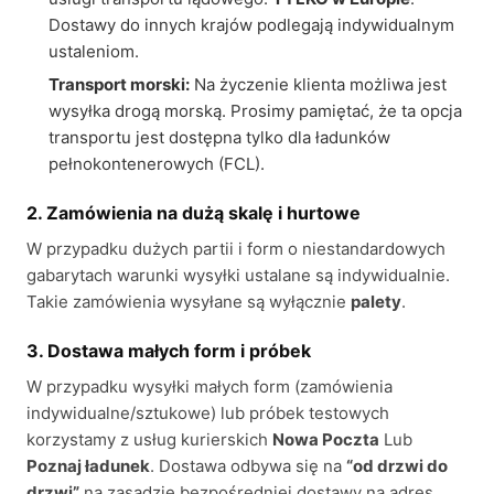
Dostawy do innych krajów podlegają indywidualnym
ustaleniom.
Transport morski:
Na życzenie klienta możliwa jest
wysyłka drogą morską. Prosimy pamiętać, że ta opcja
transportu jest dostępna tylko dla ładunków
pełnokontenerowych (FCL).
2. Zamówienia na dużą skalę i hurtowe
W przypadku dużych partii i form o niestandardowych
gabarytach warunki wysyłki ustalane są indywidualnie.
Takie zamówienia wysyłane są wyłącznie
palety
.
3. Dostawa małych form i próbek
W przypadku wysyłki małych form (zamówienia
indywidualne/sztukowe) lub próbek testowych
korzystamy z usług kurierskich
Nowa Poczta
Lub
Poznaj ładunek
. Dostawa odbywa się na
“od drzwi do
drzwi”
na zasadzie bezpośredniej dostawy na adres