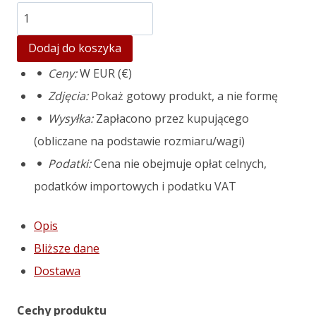
ilość
Pot
Dodaj do koszyka
mould
Ceny:
W EUR (€)
Barcelona
Zdjęcia:
Pokaż gotowy produkt, a nie formę
XL
Wysyłka:
Zapłacono przez kupującego
(obliczane na podstawie rozmiaru/wagi)
Podatki:
Cena nie obejmuje opłat celnych,
podatków importowych i podatku VAT
Opis
Bliższe dane
Dostawa
Cechy produktu