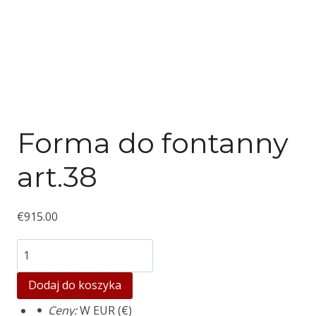
Forma do fontanny
art.38
€
915.00
ilość
Fountain
Dodaj do koszyka
mould
Ceny:
W EUR (€)