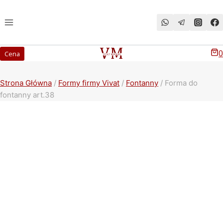
Przeskocz
do
treści
0
Cena
Strona Główna
/
Formy firmy Vivat
/
Fontanny
/
Forma do
fontanny art.38