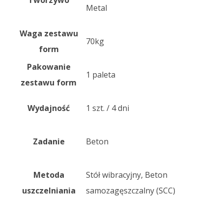
Tworzywo
Metal
Waga zestawu
70kg
form
Pakowanie
1 paleta
zestawu form
Wydajność
1 szt. / 4 dni
Zadanie
Beton
Metoda
Stół wibracyjny, Beton
uszczelniania
samozagęszczalny (SCC)