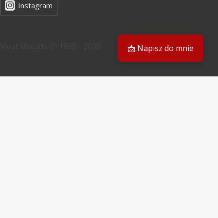
Instagram
Vivat Moulds Ⓒ 1998 - 2026
📩 Napisz do mnie
PL
PL
EN
Masz pytanie? Odpowiemy Ci
E-mail
Twoja prośba
Prześlij formularz