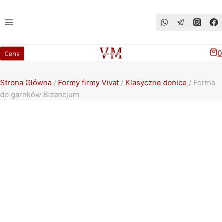
Przeskocz
do
treści
0
Cena
Strona Główna
/
Formy firmy Vivat
/
Klasyczne donice
/
Forma
do garnków Bizancjum