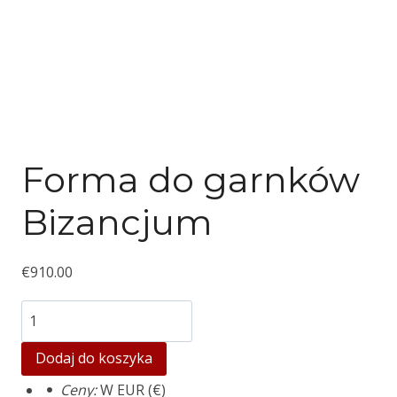
Forma do garnków
Bizancjum
€
910.00
ilość
Pot
Dodaj do koszyka
mould
Ceny:
W EUR (€)