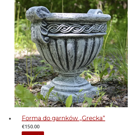
Forma do garnków „Grecka”
€
150.00