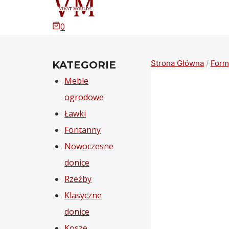
0
Strona Główna
/
Formy
KATEGORIE
Meble
ogrodowe
Ławki
Fontanny
Nowoczesne
donice
Rzeźby
Klasyczne
donice
Kosze