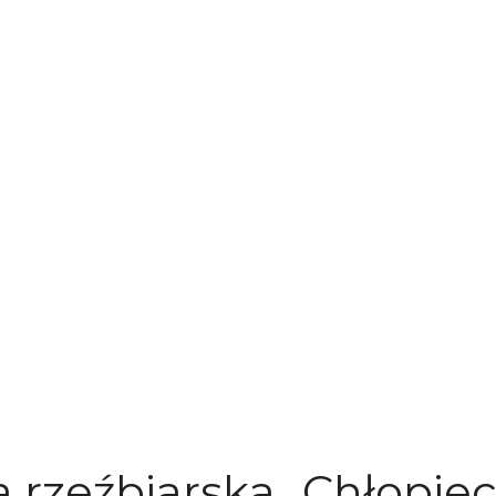
 rzeźbiarska „Chłopie