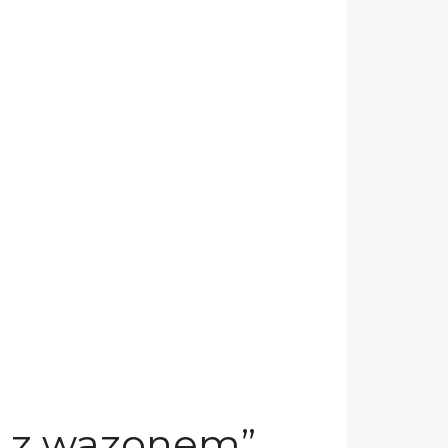
c z wazonem”