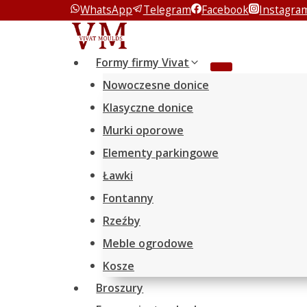
WhatsApp
Telegram
Facebook
Instagra
Przeskocz
do
treści
Formy firmy Vivat
Nowoczesne donice
Klasyczne donice
Murki oporowe
Elementy parkingowe
Ławki
Fontanny
Rzeźby
Meble ogrodowe
Kosze
Broszury