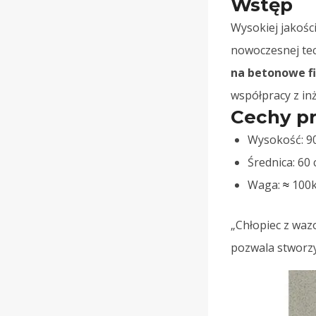
Wstęp
Wysokiej jakośc
nowoczesnej tec
na betonowe f
współpracy z inż
Cechy p
Wysokość: 9
Średnica: 60
Waga:
100
≈
„Chłopiec z wa
pozwala stworzy