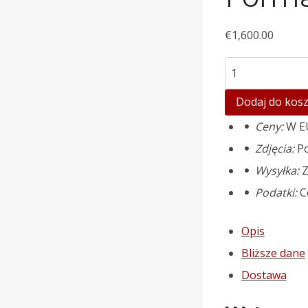
€
1,600.00
ilość
Sculpture
Dodaj do kos
mould
Ceny:
W EU
"Boy
Zdjęcia:
Po
with
Wysyłka:
Z
a
Podatki:
Ce
vase"
Opis
Bliższe dane
Dostawa