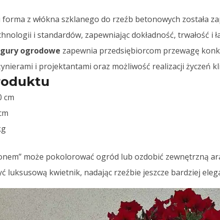
i forma z włókna szklanego do rzeźb betonowych została 
hnologii i standardów, zapewniając dokładność, trwałość i 
igury ogrodowe
zapewnia przedsiębiorcom przewagę konku
ynierami i projektantami oraz możliwość realizacji życzeń kl
roduktu
0 cm
 cm
kg
zonem” może pokolorować ogród lub ozdobić zewnętrzną ar
ć luksusową kwietnik, nadając rzeźbie jeszcze bardziej eleg