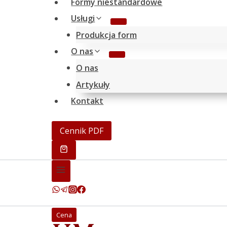
Formy niestandardowe
Usługi
Produkcja form
O nas
O nas
Artykuły
Kontakt
Cennik PDF
Cena