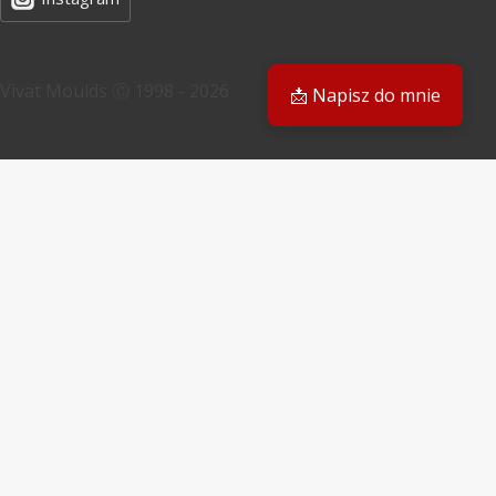
Vivat Moulds Ⓒ 1998 - 2026
📩 Napisz do mnie
PL
PL
EN
Masz pytanie? Odpowiemy Ci
E-mail
Twoja prośba
Prześlij formularz