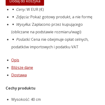
Dodaj do koszyka
"Module"
Ceny:
W EUR (€)
mould
Zdjęcia:
Pokaż gotowy produkt, a nie formę
(for
Wysyłka:
Zapłacono przez kupującego
1
(obliczane na podstawie rozmiaru/wagi)
section)
Podatki:
Cena nie obejmuje opłat celnych,
podatków importowych i podatku VAT
Opis
Bliższe dane
Dostawa
Cechy produktu
Wysokość: 40 cm