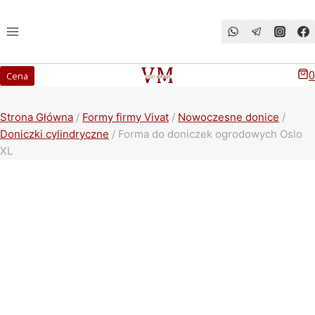
Przeskocz
do
treści
0
Cena
Strona Główna
/
Formy firmy Vivat
/
Nowoczesne donice
/
Doniczki cylindryczne
/
Forma do doniczek ogrodowych Oslo
XL