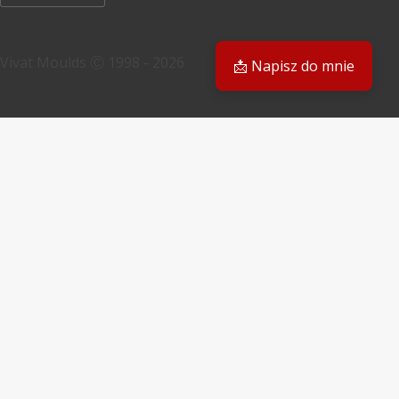
Vivat Moulds Ⓒ 1998 - 2026
📩 Napisz do mnie
PL
PL
EN
Masz pytanie? Odpowiemy Ci
E-mail
Twoja prośba
Prześlij formularz
×