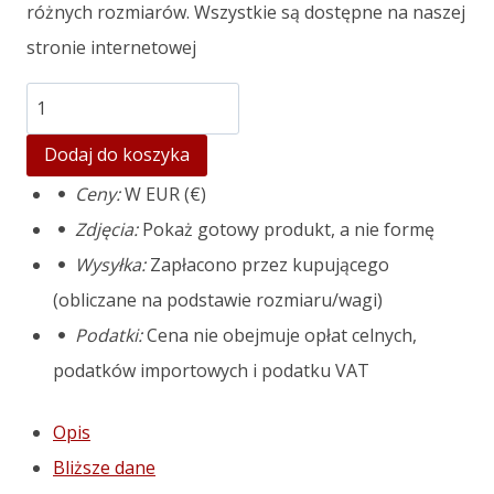
różnych rozmiarów. Wszystkie są dostępne na naszej
stronie internetowej
ilość
Garden
Dodaj do koszyka
pot
Ceny:
W EUR (€)
mold
Zdjęcia:
Pokaż gotowy produkt, a nie formę
Oslo
Wysyłka:
Zapłacono przez kupującego
XL
(obliczane na podstawie rozmiaru/wagi)
Podatki:
Cena nie obejmuje opłat celnych,
podatków importowych i podatku VAT
Opis
Bliższe dane