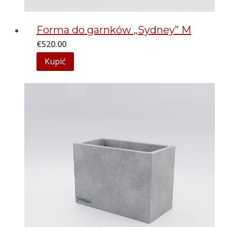
Forma do garnków „Sydney” M
€
520.00
Kupić